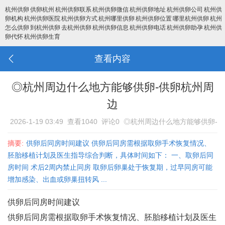
杭州供卵
供卵杭州
杭州供卵联系
杭州供卵微信
杭州供卵地址
杭州供卵公司
杭州供
卵机构
杭州供卵医院
杭州供卵方式
杭州哪里供卵
杭州供卵位置
哪里杭州供卵
杭州
怎么供卵
到杭州供卵
去杭州供卵
杭州供卵信息
杭州供卵电话
杭州供卵助孕
杭州供
卵代怀
杭州供卵生育
查看内容
◎杭州周边什么地方能够供卵-供卵杭州周
边
2026-1-19 03:49
查看1040
评论0
◎杭州周边什么地方能够供卵-
供卵杭州周边
摘要:
供卵后同房时间建议 供卵后同房需根据取卵手术恢复情况、
胚胎移植计划及医生指导综合判断，具体时间如下： 一、取卵后同
房时间 术后2周内禁止同房‌ 取卵后卵巢处于恢复期，过早同房可能
增加感染、出血或卵巢扭转风 ...
供卵后同房时间建议
供卵后同房需根据取卵手术恢复情况、胚胎移植计划及医生