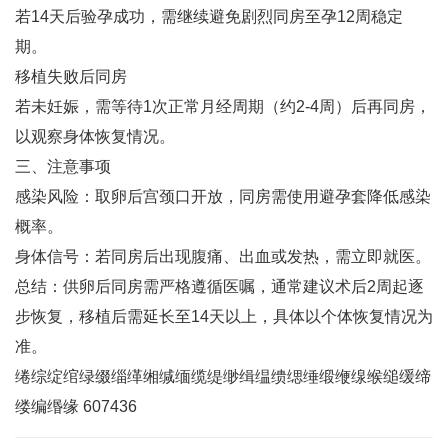
若14天后验孕成功，需继续避免剧烈同房至孕12周稳定
期‌。
移植失败后同房‌
若未妊娠，需等待1次正常月经周期（约2-4周）后再同房，
以观察身体恢复情况‌。
三、注意事项
感染风险‌：取卵后宫颈口开放，同房需使用避孕套降低感染
概率‌。
身体信号‌：若同房后出现腹痛、出血或发热，需立即就医‌。
总结‌：供卵后同房需严格遵循医嘱，通常建议术后2周起逐
步恢复，移植后需延长至14天以上，具体以个体恢复情况为
准‌。
绻综绽绾绿缀缁缂缃缄缅缆缇缈缉缊缋缌缍缎缏缐缑缒缓缔
缕编缗缘 607436