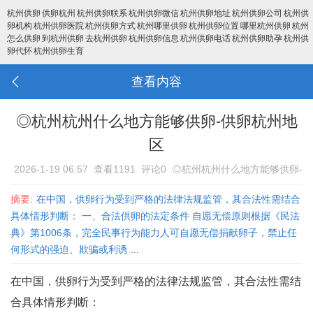
杭州供卵
供卵杭州
杭州供卵联系
杭州供卵微信
杭州供卵地址
杭州供卵公司
杭州供
卵机构
杭州供卵医院
杭州供卵方式
杭州哪里供卵
杭州供卵位置
哪里杭州供卵
杭州
怎么供卵
到杭州供卵
去杭州供卵
杭州供卵信息
杭州供卵电话
杭州供卵助孕
杭州供
卵代怀
杭州供卵生育
查看内容
◎杭州杭州什么地方能够供卵-供卵杭州地
区
2026-1-19 06:57
查看1191
评论0
◎杭州杭州什么地方能够供卵-
供卵杭州地区
摘要:
在中国，供卵行为受到严格的法律法规监管，其合法性需结合
具体情形判断： 一、合法供卵的法定条件 自愿无偿原则‌根据《民法
典》第1006条，完全民事行为能力人可自愿无偿捐献卵子，禁止任
何形式的强迫、欺骗或利诱‌ ...
在中国，供卵行为受到严格的法律法规监管，其合法性需结
合具体情形判断：