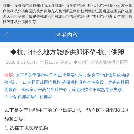
杭州供卵
供卵杭州
杭州供卵联系
杭州供卵微信
杭州供卵地址
杭州供卵公司
杭州供
卵机构
杭州供卵医院
杭州供卵方式
杭州哪里供卵
杭州供卵位置
哪里杭州供卵
杭州
怎么供卵
到杭州供卵
去杭州供卵
杭州供卵信息
杭州供卵电话
杭州供卵助孕
杭州供
卵代怀
杭州供卵生育
查看内容
◆杭州什么地方能够供卵怀孕-杭州供卵
2026-1-19 05:43
查看1155
评论0
◆杭州什么地方能够供卵怀孕-
杭州供卵
摘要:
以下是关于供卵生子的10个重要忠告，结合医学建议和成功经
验总结： 1. 选择正规医疗机构 确保机构具备合法资质，优先选择周
期数多、实验室水平高的生殖中心，避免因技术不成熟导致失败‌。
2. 评估供卵者条件 供卵者 ...
以下是关于供卵生子的10个重要忠告，结合医学建议和成功
经验总结：
1. 选择正规医疗机构