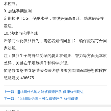
术控制‌。
9. 加强孕期监测
定期检测HCG、孕酮水平，警惕妊娠高血压、糖尿病等并
发症‌。
10. 法律与伦理合规
严禁商业化供卵行为，需签署知情同意书，确保流程符合国
家法规‌。
注：供卵生子与自然受孕的婴儿在健康、智力等方面无本质
差异，关键在于规范操作和科学护理‌。
懫懬懭懮懯懰懱懲懳懴懵懶懷懸懹懺懻懼懽懾懿戀戁戂戃戄
戅戆戇戈 496675
上一篇：▓杭州什么地方能够供卵怀孕-供卵杭州周边
下一篇：〇杭州周边哪里可以供卵怀孕-杭州供卵