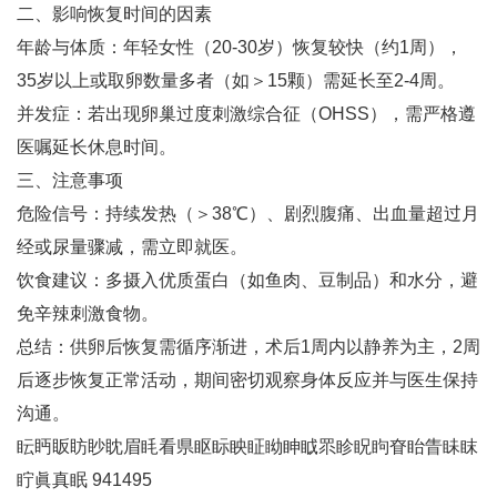
二、影响恢复时间的因素
年龄与体质‌：年轻女性（20-30岁）恢复较快（约1周），
35岁以上或取卵数量多者（如＞15颗）需延长至2-4周‌。
并发症‌：若出现卵巢过度刺激综合征（OHSS），需严格遵
医嘱延长休息时间‌。
三、注意事项
危险信号‌：持续发热（＞38℃）、剧烈腹痛、出血量超过月
经或尿量骤减，需立即就医‌。
饮食建议‌：多摄入优质蛋白（如鱼肉、豆制品）和水分，避
免辛辣刺激食物‌。
总结‌：供卵后恢复需循序渐进，术后1周内以静养为主，2周
后逐步恢复正常活动，期间密切观察身体反应并与医生保持
沟通‌。
眃眄眅眆眇眈眉眊看県眍眎眏眐眑眒眓眔眕眖眗眘眙眚眛眜
眝眞真眠 941495