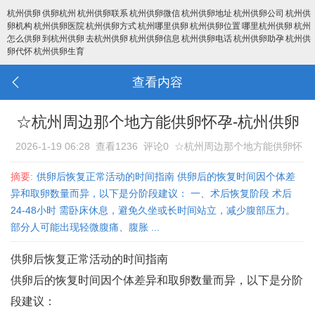
杭州供卵
供卵杭州
杭州供卵联系
杭州供卵微信
杭州供卵地址
杭州供卵公司
杭州供
卵机构
杭州供卵医院
杭州供卵方式
杭州哪里供卵
杭州供卵位置
哪里杭州供卵
杭州
怎么供卵
到杭州供卵
去杭州供卵
杭州供卵信息
杭州供卵电话
杭州供卵助孕
杭州供
卵代怀
杭州供卵生育
查看内容
☆杭州周边那个地方能供卵怀孕-杭州供卵
2026-1-19 06:28
查看1236
评论0
☆杭州周边那个地方能供卵怀
孕-杭州供卵
摘要:
供卵后恢复正常活动的时间指南 供卵后的恢复时间因个体差
异和取卵数量而异，以下是分阶段建议： 一、术后恢复阶段 术后
24-48小时‌ 需卧床休息，避免久坐或长时间站立，减少腹部压力。
部分人可能出现轻微腹痛、腹胀 ...
供卵后恢复正常活动的时间指南
供卵后的恢复时间因个体差异和取卵数量而异，以下是分阶
段建议：